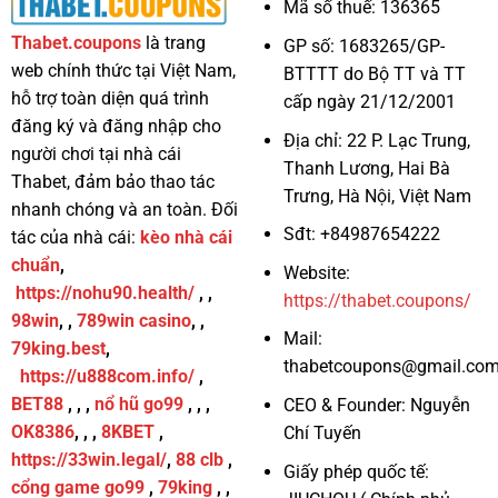
Mã số thuế: 136365
động với Baccarat, Rồng Hổ, Sicbo và dealer thực
tế 100%.
Thabet.coupons
là trang
GP số: 1683265/GP-
web chính thức tại Việt Nam,
BTTTT do Bộ TT và TT
Xổ Số & Lô Đề:
Hỗ trợ đầy đủ các đài Bắc – Trung
hỗ trợ toàn diện quá trình
cấp ngày 21/12/2001
– Nam và nhiều loại hình xổ số châu Á, tỷ lệ trả
đăng ký và đăng nhập cho
Địa chỉ: 22 P. Lạc Trung,
thưởng cao.
người chơi tại nhà cái
Thanh Lương, Hai Bà
Thabet, đảm bảo thao tác
Slot Games & Nổ Hũ:
Hơn 2.000 tựa game từ các
Trưng, Hà Nội, Việt Nam
nhanh chóng và an toàn. Đối
nhà phát hành uy tín, với cơ hội trúng Jackpot
Sđt: +84987654222
tác của nhà cái:
kèo nhà cái
khủng.
chuẩn
,
Website:
https://nohu90.health/
,
,
https://thabet.coupons/
Bắn Cá 3D:
Đồ họa sống động, gameplay kịch tính
98win
, ,
789win casino
, ,
và phần thưởng hấp dẫn.
Mail:
79king.best
,
thabetcoupons@gmail.co
https://u888com.info/
,
Chất Lượng Dịch Vụ Vượt Trội
BET88
, , ,
nổ hũ go99
,
, ,
CEO & Founder: Nguyễn
Chúng tôi không ngừng tối ưu hóa trải nghiệm cho
OK8386
, ,
,
8KBET
,
Chí Tuyến
người chơi:
https://33win.legal/
,
88 clb
,
Giấy phép quốc tế:
cổng game go99
,
79king
, ,
Hỗ Trợ Chuyên Nghiệp 24/7:
Đội ngũ CSKH luôn