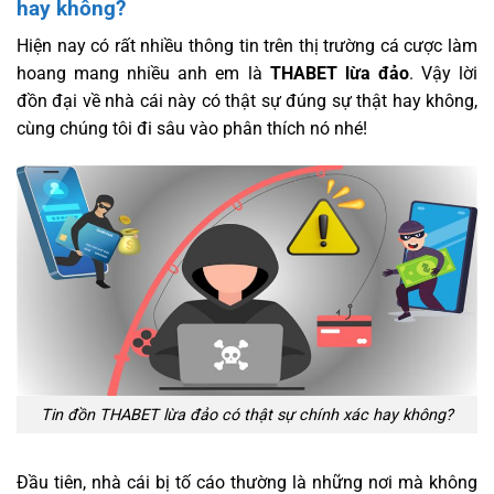
hay không?
Hiện nay có rất nhiều thông tin trên thị trường cá cược làm
hoang mang nhiều anh em là
THABET lừa đảo
. Vậy lời
đồn đại về nhà cái này có thật sự đúng sự thật hay không,
cùng chúng tôi đi sâu vào phân thích nó nhé!
Tin đồn THABET lừa đảo có thật sự chính xác hay không?
Đầu tiên, nhà cái bị tố cáo thường là những nơi mà không