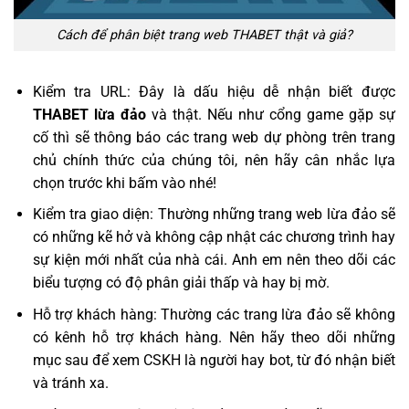
Cách để phân biệt trang web THABET thật và giả?
Kiểm tra URL: Đây là dấu hiệu dễ nhận biết được
THABET lừa đảo
và thật. Nếu như cổng game gặp sự
cố thì sẽ thông báo các trang web dự phòng trên trang
chủ chính thức của chúng tôi, nên hãy cân nhắc lựa
chọn trước khi bấm vào nhé!
Kiểm tra giao diện: Thường những trang web lừa đảo sẽ
có những kẽ hở và không cập nhật các chương trình hay
sự kiện mới nhất của nhà cái. Anh em nên theo dõi các
biểu tượng có độ phân giải thấp và hay bị mờ.
Hỗ trợ khách hàng: Thường các trang lừa đảo sẽ không
có kênh hỗ trợ khách hàng. Nên hãy theo dõi những
mục sau để xem CSKH là người hay bot, từ đó nhận biết
và tránh xa.