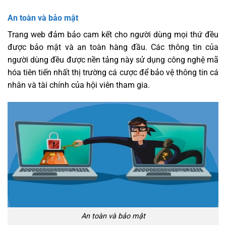
An toàn và bảo mật
Trang web đảm bảo cam kết cho người dùng mọi thứ đều
được bảo mật và an toàn hàng đầu. Các thông tin của
người dùng đều được nền tảng này sử dụng công nghệ mã
hóa tiên tiến nhất thị trường cá cược để bảo vệ thông tin cá
nhân và tài chính của hội viên tham gia.
An toàn và bảo mật