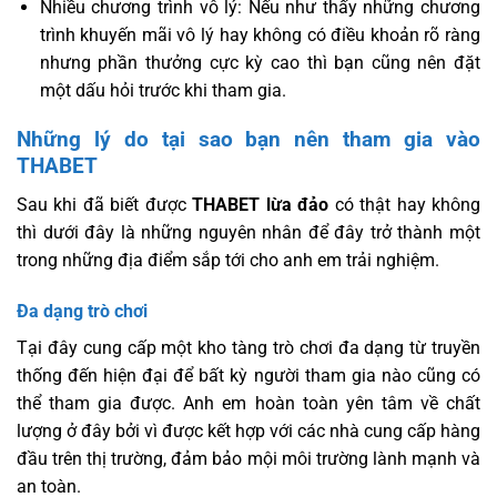
Nhiều chương trình vô lý: Nếu như thấy những chương
trình khuyến mãi vô lý hay không có điều khoản rõ ràng
nhưng phần thưởng cực kỳ cao thì bạn cũng nên đặt
một dấu hỏi trước khi tham gia.
Những lý do tại sao bạn nên tham gia vào
THABET
Sau khi đã biết được
THABET lừa đảo
có thật hay không
thì dưới đây là những nguyên nhân để đây trở thành một
trong những địa điểm sắp tới cho anh em trải nghiệm.
Đa dạng trò chơi
Tại đây cung cấp một kho tàng trò chơi đa dạng từ truyền
thống đến hiện đại để bất kỳ người tham gia nào cũng có
thể tham gia được. Anh em hoàn toàn yên tâm về chất
lượng ở đây bởi vì được kết hợp với các nhà cung cấp hàng
đầu trên thị trường, đảm bảo mội môi trường lành mạnh và
an toàn.