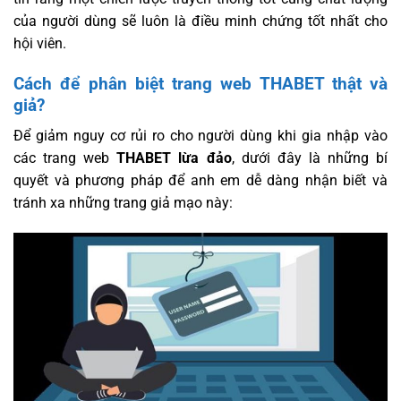
của người dùng sẽ luôn là điều minh chứng tốt nhất cho
hội viên.
Cách để phân biệt trang web THABET thật và
giả?
Để giảm nguy cơ rủi ro cho người dùng khi gia nhập vào
các trang web
THABET lừa đảo
, dưới đây là những bí
quyết và phương pháp để anh em dễ dàng nhận biết và
tránh xa những trang giả mạo này: