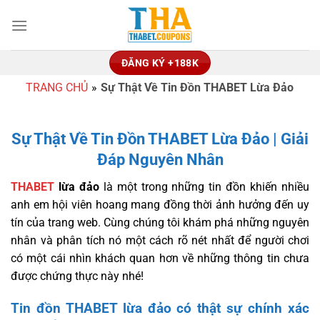
Chuyển
đến
nội
dung
ĐĂNG KÝ +188K
TRANG CHỦ
»
Sự Thật Về Tin Đồn THABET Lừa Đảo
Sự Thật Về Tin Đồn THABET Lừa Đảo | Giải
Đáp Nguyên Nhân
THABET
lừa đảo
là một trong những tin đồn khiến nhiều
anh em hội viên hoang mang đồng thời ảnh hưởng đến uy
tín của trang web. Cùng chúng tôi khám phá những nguyên
nhân và phân tích nó một cách rõ nét nhất để người chơi
có một cái nhìn khách quan hơn về những thông tin chưa
được chứng thực này nhé!
Tin đồn THABET lừa đảo có thật sự chính xác